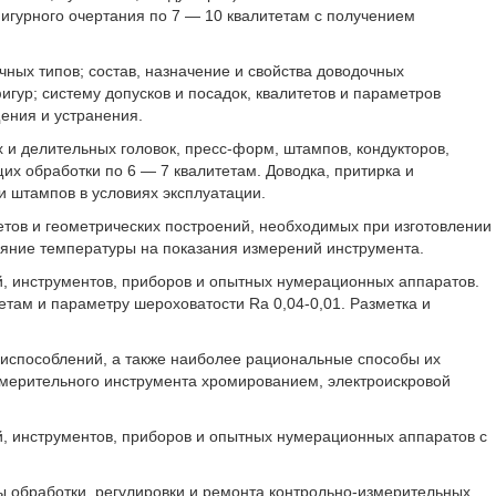
игурного очертания по 7 — 10 квалитетам с получением
ных типов; состав, назначение и свойства доводочных
гур; систему допусков и посадок, квалитетов и параметров
ения и устранения.
 и делительных головок, пресс-форм, штампов, кондукторов,
х обработки по 6 — 7 квалитетам. Доводка, притирка и
и штампов в условиях эксплуатации.
етов и геометрических построений, необходимых при изготовлении
ияние температуры на показания измерений инструмента.
й, инструментов, приборов и опытных нумерационных аппаратов.
там и параметру шероховатости Ra 0,04-0,01. Разметка и
риспособлений, а также наиболее рациональные способы их
измерительного инструмента хромированием, электроискровой
й, инструментов, приборов и опытных нумерационных аппаратов с
ы обработки, регулировки и ремонта контрольно-измерительных