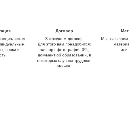
тация
Договор
Мат
специалистом.
Заключаем договор.
Мы высылаем 
ивидуальные
Для этого вам понадобится:
материа
ы, сроки и
паспорт, фотография 3*4,
или
сть.
документ об образовании, в
некоторых случаях трудовая
книжка.
Сколько стоит обучение?
яй время, узнай стоимость