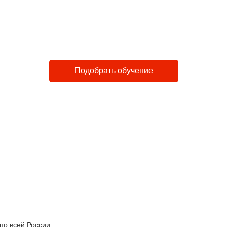
тро
Доступно
Закон
 до 4 дней
Лучшие в городе цены
Лицен
Подобрать обучение
по всей России