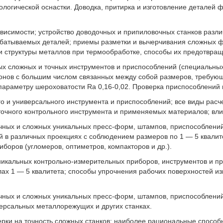
огической оснастки. Доводка, притирка и изготовление деталей ф
исимости; устройство доводочных и припиловочных станков различ
абатываемых деталей; приемы разметки и вычерчивания сложных фи
 структуры металлов при термообработке, способы их предотвращ
ных сложных и точных инструментов и приспособлений (специальных
онов с большим числом связанных между собой размеров, требующи
параметру шероховатости Ra 0,16-0,02. Проверка приспособлений 
о и универсального инструмента и приспособлений; все виды расч
 точного контрольного инструмента и применяемых материалов; вл
точных и сложных уникальных пресс-форм, штампов, приспособлени
 в различных проекциях с соблюдением размеров по 1 — 5 квалите
боров (угломеров, оптиметров, компакторов и др.).
икальных контрольно-измерительных приборов, инструментов и п
елах 1 — 5 квалитета; способы упрочнения рабочих поверхностей 
точных и сложных уникальных пресс-форм, штампов, приспособлени
ерсальных металлорежущих и других станках.
ерки на точность сложных станков; наиболее рациональные способ