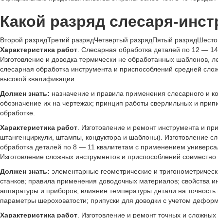
Какой разряд слесаря-инс
Второй разряд
Третий разряд
Четвертый разряд
Пятый разряд
Шесто
Характеристика работ
. Слесарная обработка деталей по 12 — 14
Изготовление и доводка термически не обработанных шаблонов, ле
слесарная обработка инструмента и приспособлений средней сло
высокой квалификации.
Должен знать:
назначение и правила применения слесарного и ко
обозначение их на чертежах; принцип работы сверлильных и прип
обработке.
Характеристика работ
. Изготовление и ремонт инструмента и п
штангенциркули, штампы, кондуктора и шаблоны). Изготовление с
обработка деталей по 8 — 11 квалитетам с применением универсал
Изготовление сложных инструментов и приспособлений совместно
Должен знать:
элементарные геометрические и тригонометрическ
станков; правила применения доводочных материалов; свойства и
аппаратуры и приборов; влияние температуры детали на точность 
параметры шероховатости; припуски для доводки с учетом деформ
Характеристика работ
. Изготовление и ремонт точных и сложных