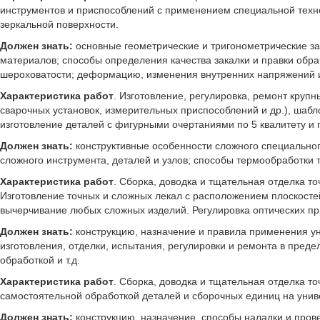
инструментов и приспособлений с применением специальной технол
зеркальной поверхности.
Должен знать:
основные геометрические и тригонометрические зав
материалов; способы определения качества закалки и правки обр
шероховатости; деформацию, изменения внутренних напряжений и
Характеристика работ
. Изготовление, регулировка, ремонт круп
сварочных установок, измерительных приспособлений и др.), шабл
изготовление деталей с фигурными очертаниями по 5 квалитету и 
Должен знать:
конструктивные особенности сложного специальног
сложного инструмента, деталей и узлов; способы термообработки
Характеристика работ
. Сборка, доводка и тщательная отделка 
Изготовление точных и сложных лекал с расположением плоскостей
вычерчивание любых сложных изделий. Регулировка оптических при
Должен знать:
конструкцию, назначение и правила применения ун
изготовления, отделки, испытания, регулировки и ремонта в пред
обработкой и т.д.
Характеристика работ
. Сборка, доводка и тщательная отделка 
самостоятельной обработкой деталей и сборочных единиц на унив
Должен знать:
конструкцию, назначение, способы наладки и пров