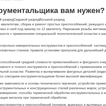
трументальщика вам нужен?
й разряд
Седьмой разряд
Восьмой разряд
 квалитетам; сборка и ремонт простых приспособлений, режущего 
кал и скоб под закалку по 12 квалитету. Нарезание резьбы метчик
жности с применением специальной технологической оснастки и ш
нтрольно-измерительных инструментов и приспособлений: систему 
иловочных станков; правила установки припусков для дальнейшей
риспособлений средней сложности прямолинейного и фигурного оч
ложного и точного инструмента и приспособлений с применением с
ьной оснастки. Разметка и вычерчивание фигурных деталей (издел
 со слесарем-инструментальщиком более высокой квалификации.
ие зависимости и основы технического черчения; устройство пр
нструментальных и конструкционных сталей различных марок; уст
измерения; способы термической обработки инструментальных и ко
ации металла при термической обработке.
 инструментов и приспособлений (копиров, вырезных и вытяжных шт