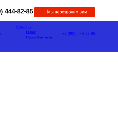
0) 444-82-85
Мы перезвоним вам
Контакты
О нас
ы
+7 (800) 444-82-85
Наши Контакты
НИЕ
 ЗА 24 ЧАСА
 отрыва от работы