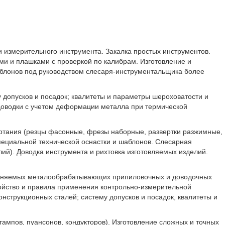
и измерительного инструмента. Закалка простых инструментов.
ами и плашками с проверкой по калибрам. Изготовление и
аблонов под руководством слесаря-инструментальщика более
допусков и посадок; квалитеты и параметры шероховатости и
 доводки с учетом деформации металла при термической
ертания (резцы фасонные, фрезы наборные, развертки разжимные,
пециальной технической оснастки и шаблонов. Слесарная
ий). Доводка инструмента и рихтовка изготовляемых изделий.
именяемых металообрабатывающих припиловочных и доводочных
ройство и правила применения контрольно-измерительной
нструкционных сталей; систему допусков и посадок, квалитеты и
ампов, пуансонов, кондукторов). Изготовление сложных и точных