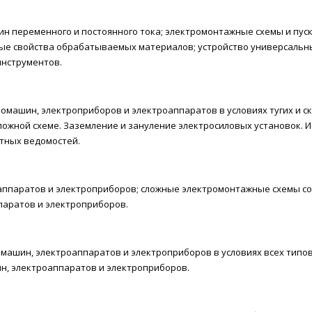
н переменного и постоянного тока; электромонтажные схемы и пус
ые свойства обрабатываемых материалов; устройство универсальн
инструментов.
ромашин, электроприборов и электроаппаратов в условиях тугих и с
ложной схеме. Заземление и зануление электросиловых установок.
тных ведомостей.
аппаратов и электроприборов; сложные электромонтажные схемы сое
аратов и электроприборов.
ромашин, электроаппаратов и электроприборов в условиях всех типо
н, электроаппаратов и электроприборов.