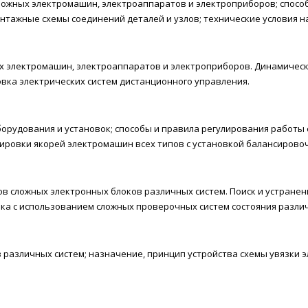
сложных электромашин, электроаппаратов и электроприборов; спосо
тажные схемы соединений деталей и узлов; технические условия н
ых электромашин, электроаппаратов и электроприборов. Динамическ
овка электрических систем дистанционного управления.
борудования и установок; способы и правила регулирования работы
ировки якорей электромашин всех типов с установкой балансировоч
в сложных электронных блоков различных систем. Поиск и устранен
а с использованием сложных проверочных систем состояния различ
различных систем; назначение, принцип устройства схемы увязки э