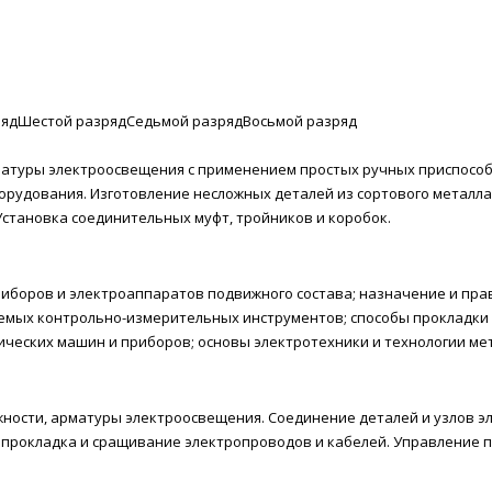
ряд
Шестой разряд
Седьмой разряд
Восьмой разряд
рматуры электроосвещения с применением простых ручных приспособ
рудования. Изготовление несложных деталей из сортового металла
становка соединительных муфт, тройников и коробок.
иборов и электроаппаратов подвижного состава; назначение и пр
уемых контрольно-измерительных инструментов; способы прокладки
ических машин и приборов; основы электротехники и технологии м
ожности, арматуры электроосвещения. Соединение деталей и узлов 
, прокладка и сращивание электропроводов и кабелей. Управление