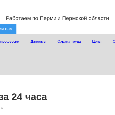
Работаем по Перми
и Пермской области
им вам
 профессии
Дипломы
Охрана труда
Цены
О
а 24 часа
ты