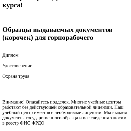
растворов и методы их приготовления; правила работы на
курса!
транспортере; требования государственного стандарта на полезное
ископаемое; правила обращения, хранения и переноски взрывчатых
материалов; свойства взрывчатых материалов; правила устройства
заграждений.
Образцы выдаваемых документов
(корочек) для горнорабочего
Диплом
Удостоверение
Охрана труда
Внимание! Опасайтесь подделок. Многие учебные центры
работают без действующей образовательной лицензии. Наш
учебный центр имеет все необходимые лицензии. Мы выдаем
документы государственного образца и все сведения заносим
в реестр ФИС ФРДО.