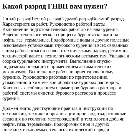
Какой разряд ГНВП вам нужен?
Пятый разряд
Шестой разряд
Седьмой разряд
Восьмой разряд
Характеристика работ. Руководство работой вахты.
Выполнение подготовительных работ до начала бурения.
Ведение технологического процесса бурения скважин на
нефть, газ, термальные, йодобромные воды и другие полезные
ископаемые установками глубокого бурения и всех связанных
с ним работ согласно геолого-техническому наряду, режимно-
технической карте и технологическим регламентам. Укладка и
сборка бурильного инструмента. Выполнение спуско-
подъемных операций с применением автоматических
механизмов. Выполнение работ по ориентированному
бурению. Руководство работами по приготовлению,
утяжелению и химической обработке буровых растворов.
Контроль за соблюдением параметров бурового раствора и
работой системы очистки бурового раствора в процессе
бурения.
Должен знать: действующие правила и инструкции по
технологии, технике и организации производства; основные
сведения по геологии месторождений и технологии добычи
нефти, газа, термальных, йодобромных вод и других
полезных ископаемых; геолого-технический наряд и